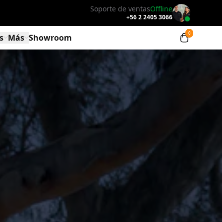
Soporte de ventas
Offline
+56 2 2405 3066
s
Más
Showroom
inio
LUX Luces LED S3
Programa B2B
LUX Luces LED S2
Embajadores PERGOLUX
3
LUX Luces LED S1
Financiamiento
LUX Calefactor
Blog
Contacto
Nosotros
Centro de ayuda