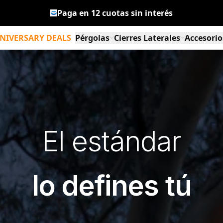
Pensada en el clima Chileno
Diseñada en Noruega
NIVERSARY DEALS
Pérgolas
Cierres Laterales
Accesorio
PERGOLUX Pérgola S3
Panel de Lamas de Alum
PERGO
PERGOLUX Sundream S3
Cierre de Cristal
PERGO
PERGOLUX Skydance S3
Cortinas Sunscreen S2 S
PERGO
El estándar
PERGOLUX Sundream S2
Cortinas Sunscreen S1
PERGO
PERGOLUX Skydance S2
lo defines tú
Ver todos los modelos