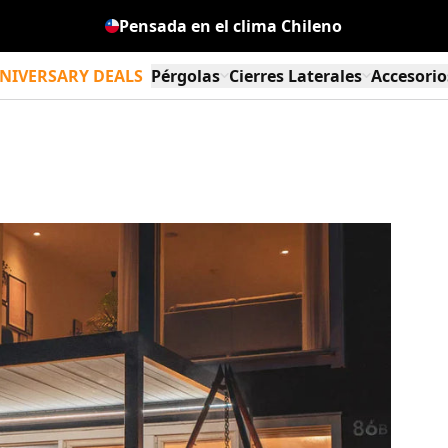
Pensada en el clima Chileno
Diseñada en Noruega
NIVERSARY DEALS
Pérgolas
Cierres Laterales
Accesorio
PERGOLUX Pérgola S3
Panel de Lamas de Alum
PERGO
PERGOLUX Sundream S3
Cierre de Cristal
PERGO
PERGOLUX Skydance S3
Cortinas Sunscreen S2 S
PERGO
PERGOLUX Sundream S2
Cortinas Sunscreen S1
PERGO
PERGOLUX Skydance S2
Ver todos los modelos