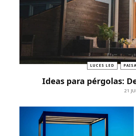
LUCES LED
PAIS
Ideas para pérgolas: D
21 JU